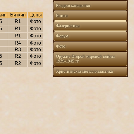
Кладоискательство
ьин
Биткин
Цены
Книги
5
R1
Фото
Фалеристика
5
R1
Фото
R1
Фото
Форум
R4
Фото
Фото
R3
Фото
5
R2
Фото
Оружие Второй мировой войны
1939-1945 гг
5
R2
Фото
Христианская металлопластика