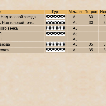
е
Гурт
Металл
Петров
Ил
 Над головой звезда
Au
30
2
. Над головой точка
Au
30
2
вого венка
Au
Л
Ag
Л
Au
звезда
Au
35
3
точка
Au
35
3