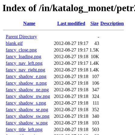
Index of /in/katalog_monet/petr
Name
Last modified
Size
Description
Parent Directory
-
blank.gif
2012-08-27 19:17
43
fancy_close.png
2012-08-27 19:17
1.5K
fancy_loading.png
2012-08-27 19:18
10K
fancy_nav_left.png
2012-08-27 19:17
1.4K
fancy_nav_right.png
2012-08-27 19:18
1.4K
fancy_shadow_e.png
2012-08-27 19:18
107
fancy_shadow_n.png
2012-08-27 19:18
106
fancy_shadow_ne.png
2012-08-27 19:18
347
fancy_shadow_nw.png
2012-08-27 19:18
324
fancy_shadow_s.png
2012-08-27 19:18
111
fancy_shadow_se.png
2012-08-27 19:18
352
fancy_shadow_sw.png
2012-08-27 19:18
340
fancy_shadow_w.png
2012-08-27 19:18
103
fancy_title_left.png
2012-08-27 19:18
503